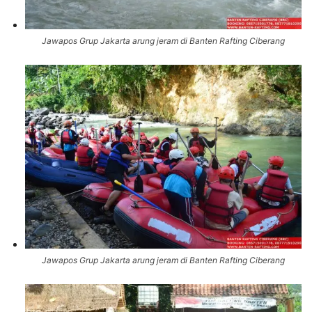
Jawapos Grup Jakarta arung jeram di Banten Rafting Ciberang
Jawapos Grup Jakarta arung jeram di Banten Rafting Ciberang