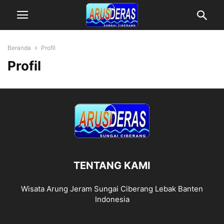
Beranda
Profil
Profil
TENTANG KAMI
Wisata Arung Jeram Sungai Ciberang Lebak Banten
Indonesia