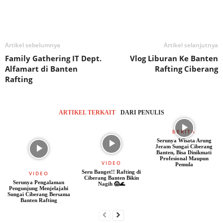
Artikel sebelumnya
Artikel selanjutnya
Family Gathering IT Dept.
Vlog Liburan Ke Banten
Alfamart di Banten
Rafting Ciberang
Rafting
ARTIKEL TERKAIT
DARI PENULIS
BERITA
Serunya Wisata Arung
Jeram Sungai Ciberang
Banten, Bisa Dinikmati
Profesional Maupun
VIDEO
Pemula
Seru Banget!! Rafting di
VIDEO
Ciberang Banten Bikin
Serunya Pengalaman
Nagih 😱🌊
Pengunjung Menjelajahi
Sungai Ciberang Bersama
Banten Rafting