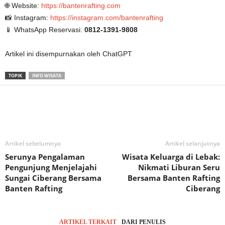
🌐 Website:
https://bantenrafting.com
📸 Instagram:
https://instagram.com/bantenrafting
📱 WhatsApp Reservasi:
0812-1391-9808
Artikel ini disempurnakan oleh ChatGPT
TOPIK
INFO WISATA
Artikel sebelumnya
Artikel selanjutnya
Serunya Pengalaman
Wisata Keluarga di Lebak:
Pengunjung Menjelajahi
Nikmati Liburan Seru
Sungai Ciberang Bersama
Bersama Banten Rafting
Banten Rafting
Ciberang
ARTIKEL TERKAIT
DARI PENULIS