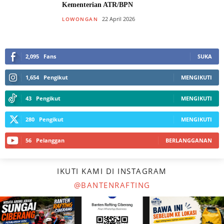
Kementerian ATR/BPN
22 April 2026
LOWONGAN
2,095
Fans
SUKA
1,654
Pengikut
MENGIKUTI
43
Pengikut
MENGIKUTI
280
Pengikut
MENGIKUTI
56
Pelanggan
BERLANGGANAN
IKUTI KAMI DI INSTAGRAM
@BANTENRAFTING