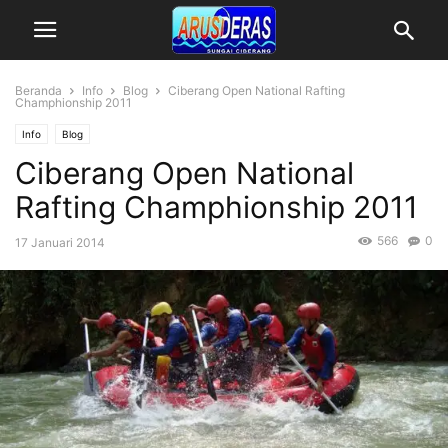
Beranda
Info
Blog
Ciberang Open National Rafting
Champhionship 2011
Info
Blog
Ciberang Open National
Rafting Champhionship 2011
566
0
17 Januari 2014